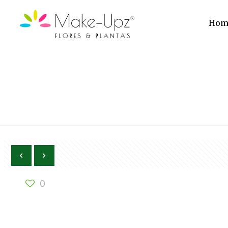
Hom
0