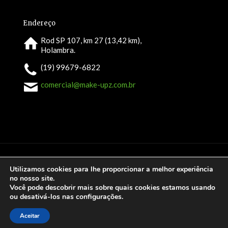
Endereço
Rod SP 107, km 27 (13,42 km),
Holambra.
(19) 99679-6822
comercial@make-upz.com.br
Utilizamos cookies para lhe proporcionar a melhor experiência
no nosso site.
Você pode descobrir mais sobre quais cookies estamos usando
©
2026 todos os direitos reservados. Desenvolvido por
CS
ou desativá-los nas
configurações
.
Projetos.
Aceitar